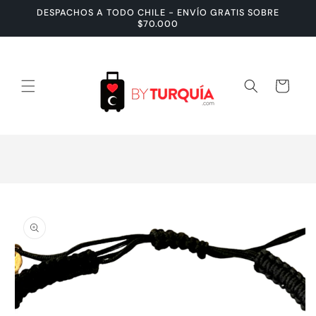
Ir
DESPACHOS A TODO CHILE - ENVÍO GRATIS SOBRE
directamente
$70.000
al contenido
Carrito
Ir
directamente
a la
información
del producto