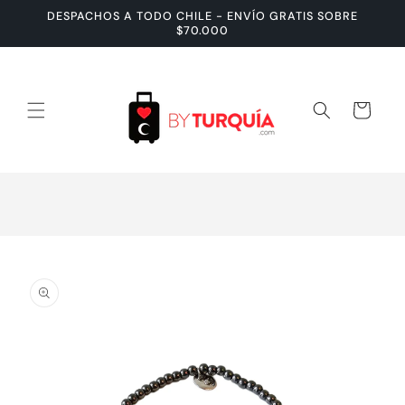
Ir
DESPACHOS A TODO CHILE - ENVÍO GRATIS SOBRE
directamente
$70.000
al contenido
Carrito
Ir
directamente
a la
información
del producto