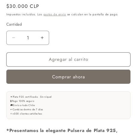
Precio
$30.000 CLP
habitual
Impuestos incluidos. Los
gastos de envío
se calculan en la pantalla de pago.
Cantidad
Reducir
Aumentar
cantidad
cantidad
para
para
Agregar al carrito
PULSERA
PULSERA
HAYAT
HAYAT
AGACI
AGACI
Comprar ahora
N
N
PLATA
PLATA
925
925
✦
Plata 925 certificada · Sin níquel
🔒
Pago 100% seguro
🚚
Envío a todo Chile
↩
Cambios dentro de 7 días
⭐
+500 clientas satisfechas
*Presentamos la elegante Pulsera de Plata 925,