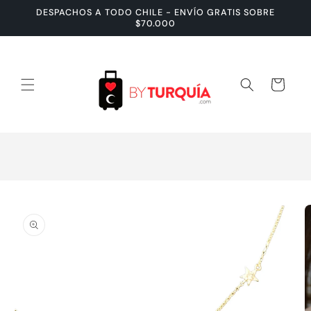
Ir
DESPACHOS A TODO CHILE - ENVÍO GRATIS SOBRE
directamente
$70.000
al contenido
Carrito
Ir
directamente
a la
información
del producto