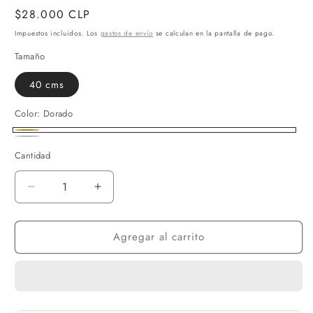
Precio
$28.000 CLP
habitual
Impuestos incluidos. Los
gastos de envío
se calculan en la pantalla de pago.
Tamaño
40 cms
Color:
Dorado
Dorado
Plateado
Cantidad
Reducir
Aumentar
cantidad
cantidad
para
para
Agregar al carrito
COLLAR
COLLAR
RAFAELA
RAFAELA
PLATA
PLATA
925
925