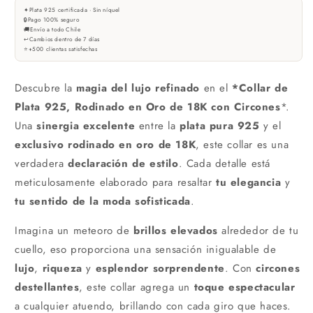
✦
Plata 925 certificada · Sin níquel
🔒
Pago 100% seguro
🚚
Envío a todo Chile
↩
Cambios dentro de 7 días
⭐
+500 clientas satisfechas
Descubre la
magia del lujo refinado
en el
*Collar de
Plata 925, Rodinado en Oro de 18K con Circones
*.
Una
sinergia excelente
entre la
plata pura 925
y el
exclusivo rodinado en oro de 18K
, este collar es una
verdadera
declaración de estilo
. Cada detalle está
meticulosamente elaborado para resaltar
tu elegancia
y
tu sentido de la moda sofisticada
.
Imagina un meteoro de
brillos elevados
alrededor de tu
cuello, eso proporciona una sensación inigualable de
lujo
,
riqueza
y
esplendor sorprendente
. Con
circones
destellantes
, este collar agrega un
toque espectacular
a cualquier atuendo, brillando con cada giro que haces.