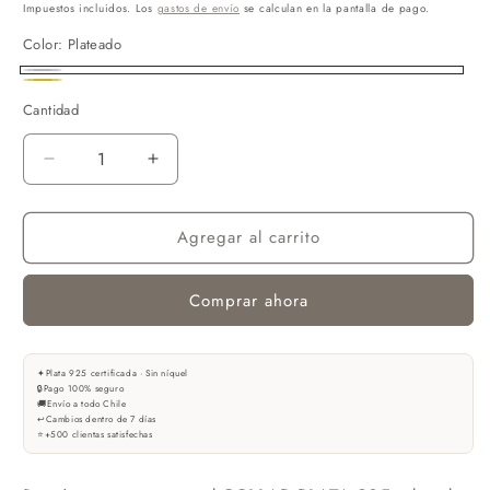
habitual
Impuestos incluidos. Los
gastos de envío
se calculan en la pantalla de pago.
Color:
Plateado
Plateado
Dorado
Cantidad
Reducir
Aumentar
cantidad
cantidad
para
para
Agregar al carrito
COLLAR
COLLAR
OYUK
OYUK
PLATA
PLATA
Comprar ahora
925
925
✦
Plata 925 certificada · Sin níquel
🔒
Pago 100% seguro
🚚
Envío a todo Chile
↩
Cambios dentro de 7 días
⭐
+500 clientas satisfechas