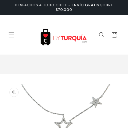
Ir
DESPACHOS A TODO CHILE - ENVÍO GRATIS SOBRE
directamente
$70.000
al contenido
Carrito
Ir
directamente
a la
información
del producto