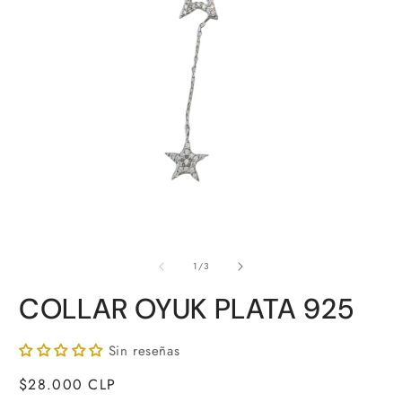
A
Abrir
e
elemento
de
m
multimedia
1
/
3
2
1
e
en
COLLAR OYUK PLATA 925
u
una
v
ventana
m
modal
Sin reseñas
Precio
$28.000 CLP