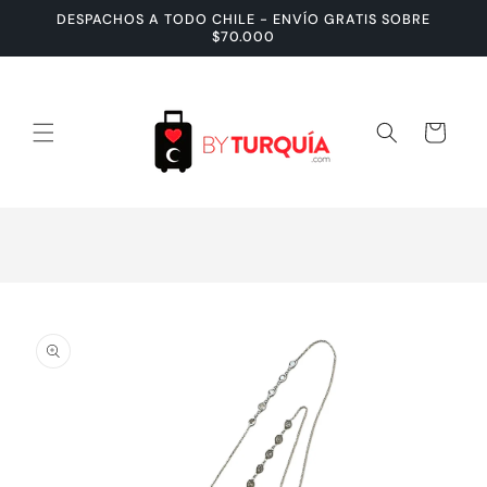
Ir
DESPACHOS A TODO CHILE - ENVÍO GRATIS SOBRE
directamente
$70.000
al contenido
Carrito
Ir
directamente
a la
información
del producto