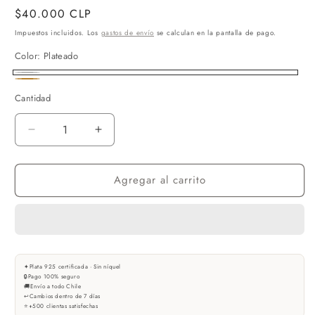
Precio
$40.000 CLP
habitual
Impuestos incluidos. Los
gastos de envío
se calculan en la pantalla de pago.
Color:
Plateado
Plateado
Rosado
Cantidad
Reducir
Aumentar
cantidad
cantidad
para
para
Agregar al carrito
COLLAR
COLLAR
BERGAMA
BERGAMA
PLATA
PLATA
925
925
✦
Plata 925 certificada · Sin níquel
🔒
Pago 100% seguro
🚚
Envío a todo Chile
↩
Cambios dentro de 7 días
⭐
+500 clientas satisfechas