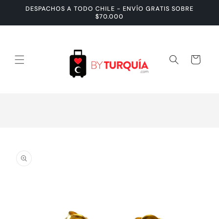
Ir
DESPACHOS A TODO CHILE - ENVÍO GRATIS SOBRE
directamente
$70.000
al contenido
Carrito
Ir
directamente
a la
información
del producto