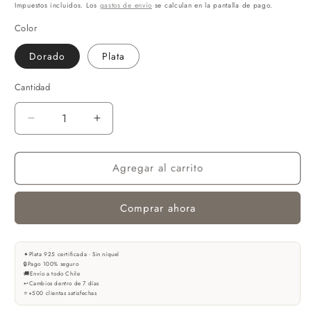
habitual
Impuestos incluidos. Los
gastos de envío
se calculan en la pantalla de pago.
Color
Dorado
Plata
Cantidad
Reducir
Aumentar
cantidad
cantidad
para
para
Agregar al carrito
ARO
ARO
JAI
JAI
PLATA
PLATA
Comprar ahora
925
925
✦
Plata 925 certificada · Sin níquel
🔒
Pago 100% seguro
🚚
Envío a todo Chile
↩
Cambios dentro de 7 días
⭐
+500 clientas satisfechas