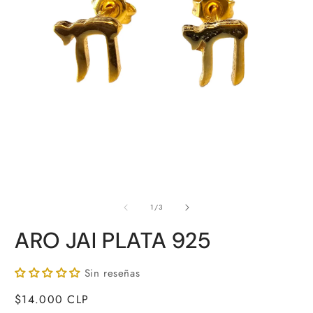
A
Abrir
e
elemento
de
m
multimedia
1
/
3
2
1
e
en
ARO JAI PLATA 925
u
una
v
ventana
m
modal
Sin reseñas
Precio
$14.000 CLP