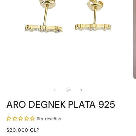
Abrir
A
elemento
e
de
multimedia
m
1
/
3
1
2
en
e
ARO DEGNEK PLATA 925
una
u
ventana
v
modal
m
Sin reseñas
Precio
$20.000 CLP