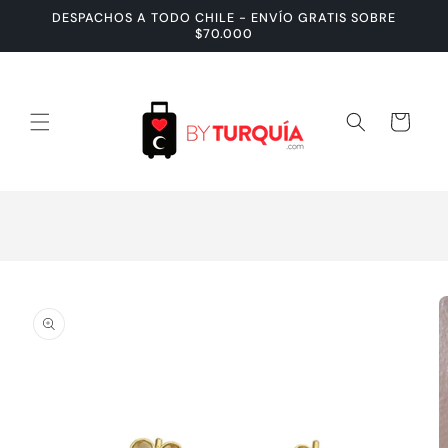
Ir
DESPACHOS A TODO CHILE - ENVÍO GRATIS SOBRE
directamente
$70.000
al contenido
Carrito
Ir
directamente
a la
información
del producto