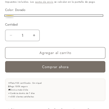
habitual
Impuestos incluidos. Los
gastos de envío
se calculan en la pantalla de pago.
Color:
Dorado
Dorado
Plateado
Cantidad
Reducir
Aumentar
cantidad
cantidad
para
para
Agregar al carrito
ARO
ARO
DEGNEK
DEGNEK
PLATA
PLATA
Comprar ahora
925
925
✦
Plata 925 certificada · Sin níquel
🔒
Pago 100% seguro
🚚
Envío a todo Chile
↩
Cambios dentro de 7 días
⭐
+500 clientas satisfechas