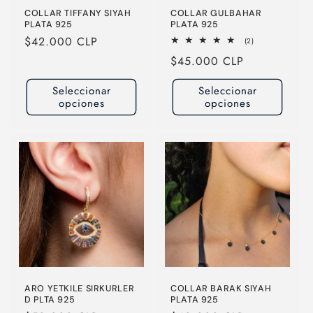
COLLAR TIFFANY SIYAH
COLLAR GULBAHAR
PLATA 925
PLATA 925
Precio
$42.000 CLP
2
(2)
reseñas
habitual
Precio
$45.000 CLP
totales
habitual
Seleccionar
Seleccionar
opciones
opciones
ARO YETKILE SIRKURLER
COLLAR BARAK SIYAH
D PLTA 925
PLATA 925