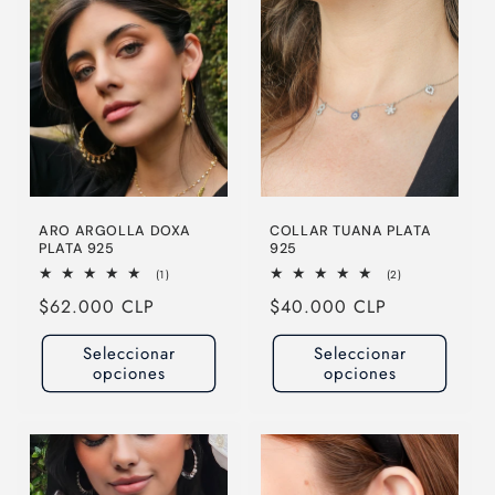
c
c
i
ó
n
:
ARO ARGOLLA DOXA
COLLAR TUANA PLATA
PLATA 925
925
1
2
(1)
(2)
reseñas
reseñas
Precio
$62.000 CLP
Precio
$40.000 CLP
totales
totales
habitual
habitual
Seleccionar
Seleccionar
opciones
opciones