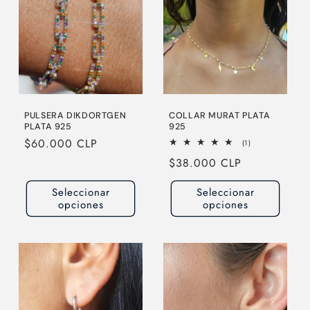
PULSERA DIKDORTGEN
COLLAR MURAT PLATA
PLATA 925
925
Precio
$60.000 CLP
1
(1)
reseñas
habitual
Precio
$38.000 CLP
totales
habitual
Seleccionar
Seleccionar
opciones
opciones