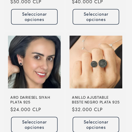
Precio
$50.000 CLP
Precio
$40.000 CLP
habitual
habitual
Seleccionar
Seleccionar
opciones
opciones
ARO DARIESEL SIYAH
ANILLO AJUSTABLE
PLATA 925
BESTE NEGRO PLATA 925
Precio
$24.000 CLP
Precio
$32.000 CLP
habitual
habitual
Seleccionar
Seleccionar
opciones
opciones