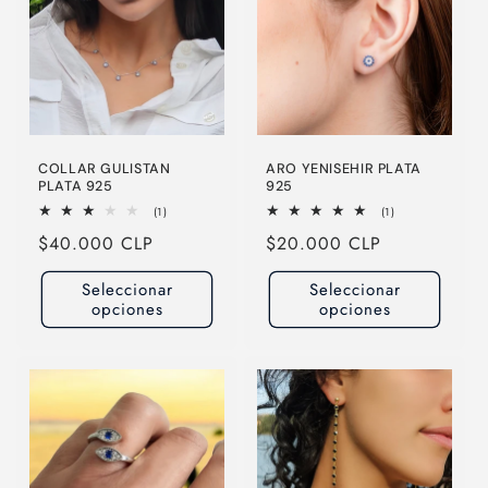
COLLAR GULISTAN
ARO YENISEHIR PLATA
PLATA 925
925
1
1
(1)
(1)
reseñas
reseñas
Precio
$40.000 CLP
Precio
$20.000 CLP
totales
totales
habitual
habitual
Seleccionar
Seleccionar
opciones
opciones