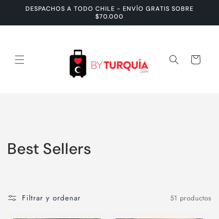
Ir
DESPACHOS A TODO CHILE - ENVÍO GRATIS SOBRE
directamente
$70.000
al contenido
Carrito
C
Best Sellers
o
l
Filtrar y ordenar
51 productos
e