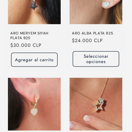
ARO MERYEM SIYAH
ARO ALBA PLATA 925
PLATA 925
Precio
$24.000 CLP
Precio
$30.000 CLP
habitual
habitual
Seleccionar
Agregar al carrito
opciones