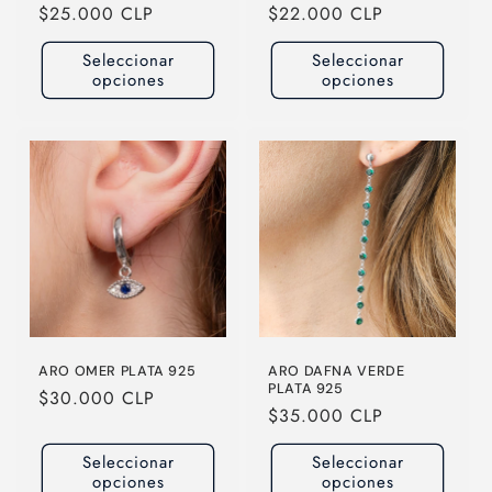
Precio
$25.000 CLP
Precio
$22.000 CLP
habitual
habitual
Seleccionar
Seleccionar
opciones
opciones
ARO OMER PLATA 925
ARO DAFNA VERDE
PLATA 925
Precio
$30.000 CLP
Precio
$35.000 CLP
habitual
habitual
Seleccionar
Seleccionar
opciones
opciones