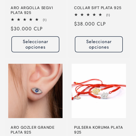
ARO ARGOLLA SEGVI
COLLAR SIFT PLATA 925
PLATA 925
1
(1)
reseñas
1
(1)
Precio
$38.000 CLP
totales
reseñas
Precio
$30.000 CLP
totales
habitual
habitual
Seleccionar
Seleccionar
opciones
opciones
ARO GOZLER GRANDE
PULSERA KORUMA PLATA
PLATA 925
925